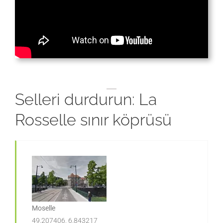
Selleri durdurun: La
Rosselle sınır köprüsü
Moselle
49.207406, 6.843217