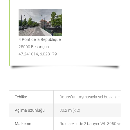
4 Pont de la République
25000 Besançon
47.241014, 6.028179
Tehlike
Doubs’un taşmasıyla sel baskını – köprü
Açılma uzunluğu
30,2 m (x 2)
Malzeme
Rulo şeklinde 2 bariyer WL 3950 ve 2 a