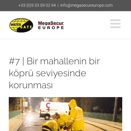
Skip
+33 (0)9 53 59 02 94
|
info@megasecureurope.com
to
content
#7 | Bir mahallenin bir
köprü seviyesinde
korunması