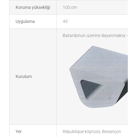
Koruma yüksekliği
100 cm
Uygulama
45′
Batardonun üzerine dayanmakta – ray iç
Kurulum
Yer
République köprüsü, Besançon