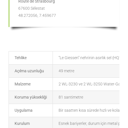
Route de Strasbourg
67600 Sélestat
48.272056, 7.459677
Tehlike
“Le Giessen” nehrinin asırlık sel (HQ100)
Açılma uzunluğu
49 metre
Malzeme
2 WL-3230 ve 2 WL-3250 Water-Gate © tek
Koruma yüksekliği
81 santimetre
Uygulama
Bir saatten kısa sürede hızlı ve kolay ku
Kurulum
Esnek bariyerler, durum için metal plakal