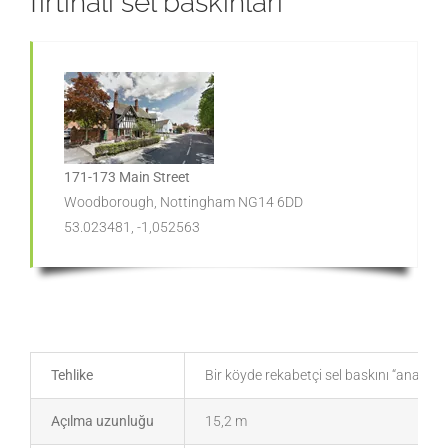
fırtınalı sel baskınları
171-173 Main Street
Woodborough, Nottingham NG14 6DD
53.023481, -1,052563
Tehlike
Bir köyde rekabetçi sel baskını “ana so
Açılma uzunluğu
15,2 m