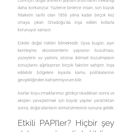
Loire için, doğal afetlerin şeytani unutmanın mekaniği
daha korkunçtur. Yüzlerce binlerce insan, son büyük
felaketin tarihi olan 1856 yılına kadar birçok kez
ortaya çıkan Ortadoğu’da inşa edilen kollarla
korunuyor sanıyor.
Eskiler doğal riskleri bilmektedir. Oysa bugün, aşırı
kentleşme, ekosistemlerin yapısının bozulması,
yüzeylerin su yalıtımı, istisnai iklimsel bozulmaların
sonuçlarını ağırlaştıran birçok faktöre sahiptir. İnşa
edilebilir bölgelere kıyasla kamu politikalarının
gevşekliğinden bahsetmiyorum bile.
Asırlar boyu ırmaklarımızı gittikçe tıkadıktan sonra ve
akışları yavaşlatmak için büyük yapılar yarattıktan
sonra, doğal alanların sömürülmesinin sonuna geldik.
Etkili PAPI’ler? Hiçbir şey