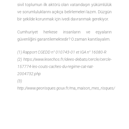
sivil toplumun ilk aktörü olan vatandaşın yükümlülük
ve sorumluluklarını açıkça belirlemeleri lazım. Düzgün
bir şekilde korunmak için ivedi davranmak gerekiyor.
Cumhuriyet herkese insanların ve eşyaların
güvenliğini garantilemektedir? O zaman kanıtlayalım.
(1) Rapport CGEDD n° 010743-01 et IGA n° 16080-R
(2) https://www.lesechos.fr/idees-debats/cercle/cercle-
157774-les-couts-caches-du-regime-cat-nat-
2004732.php
(3)
http://www.georisques.gouv.fr/ma_maison_mes_risques/