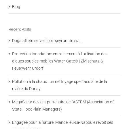
Blog
Recent Posts
Doğa affetmez ve hiçbir şeyi unutmaz…
Protection Inondation: entrainement à l’utilisation des
digues souples mobiles Water-Gate© | Zivilschutz &
Feuerwehr Urdorf
Pollution à la chaux : un nettoyage spectaculaire de la
rivière du Dorlay
MegaSecur devient partenaire de l’ASFPM (Association of
State FloodPlain Managers)
Engagée pour la nature, Mandelieu-La-Napoule revoit ses