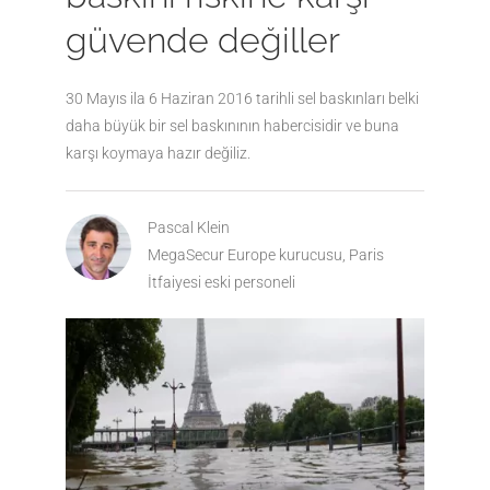
güvende değiller
30 Mayıs ila 6 Haziran 2016 tarihli sel baskınları belki
daha büyük bir sel baskınının habercisidir ve buna
karşı koymaya hazır değiliz.
Pascal Klein
MegaSecur Europe kurucusu, Paris
İtfaiyesi eski personeli