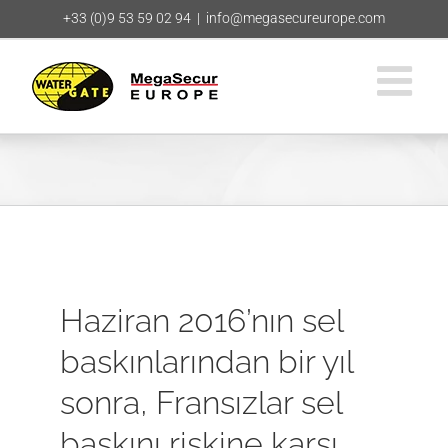
Skip
+33 (0)9 53 59 02 94
|
info@megasecureurope.com
to
content
Haziran 2016’nın sel
baskınlarından bir yıl
sonra, Fransızlar sel
baskını riskine karşı