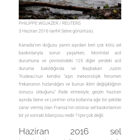
PHILIPPE WOJAZER / REUTERS
3 Haziran 2016 tarihli Seine görüntüsü.
Kanada’nın doğusu yarım aşırdan beri çok kötü sel
baskınlarıyla sorun yaşarken, Montréal acil
durumuna ve çevresindeki 125 diğer yerdeki acil
duruma bakıldığında ve Başbakan Justin
Trudeau’nun kendisi “aşırı meteorolojik fenomen
frekansının hızlandığını ve bunun iklim değişikliğinin
sonucu olduğunu” ifade etmesiyle, geçen haziran
ayında Seine ve Loire’nin orta kollarına ağır bir şekilde
zarar vermiş olan Fransa’nın istisnai sel baskınlarının
bir yıl sonraki bilançosu nedir ? İşte çok değil.
Haziran 2016 sel