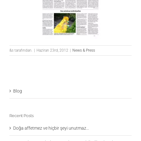
&s tarafından.
|
Haziran 23rd, 2012
|
News & Press
Blog
Recent Posts
Doğa affetmez ve hiçbir şeyi unutmaz…