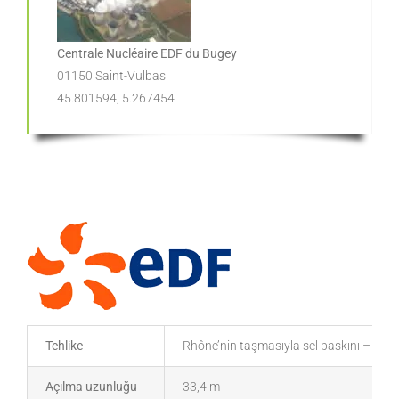
Centrale Nucléaire EDF du Bugey
01150 Saint-Vulbas
45.801594, 5.267454
Tehlike
Rhône’nin taşmasıyla sel baskını – alümi
Açılma uzunluğu
33,4 m