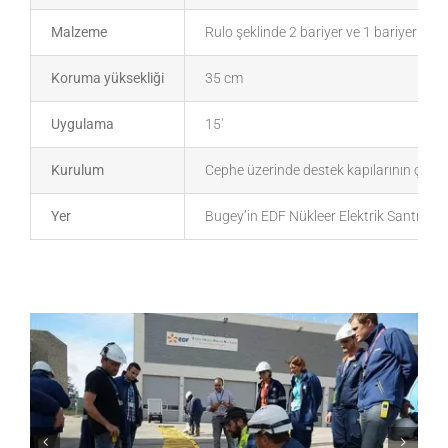
Malzeme
Rulo şeklinde 2 bariyer ve 1 bariyer WL
Koruma yüksekliği
35 cm
Uygulama
15′
Kurulum
Cephe üzerinde destek kapılarının çerç
Yer
Bugey’in EDF Nükleer Elektrik Santrali