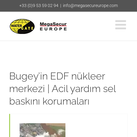
Skip
+33 (0)9 53 59 02 94
|
info@megasecureurope.com
to
content
Bugey’in EDF nükleer
merkezi | Acil yardım sel
baskını korumaları