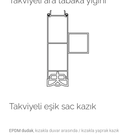
Takviyeli ara tabaka yığını
Takviyeli eşik sac kazık
EPDM dudak
, kızakla duvar arasında / kızakla yaprak kazık