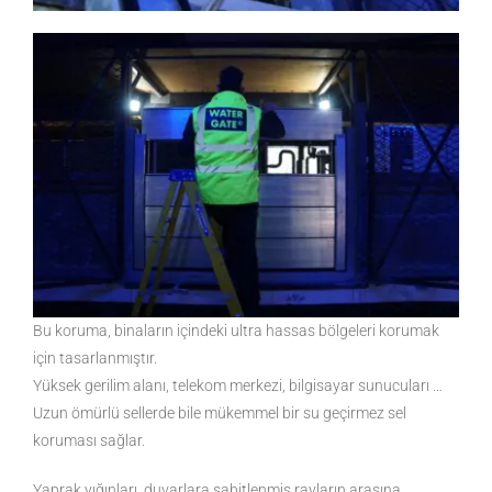
Bu koruma, binaların içindeki ultra hassas bölgeleri korumak
için tasarlanmıştır.
Yüksek gerilim alanı, telekom merkezi, bilgisayar sunucuları …
Uzun ömürlü sellerde bile mükemmel bir su geçirmez sel
koruması sağlar.
Yaprak yığınları, duvarlara sabitlenmiş rayların arasına