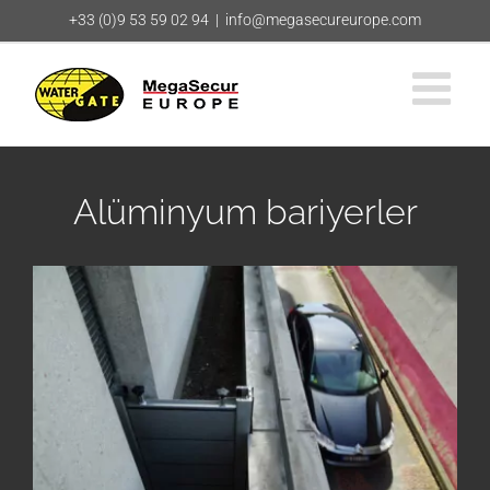
Skip
+33 (0)9 53 59 02 94
|
info@megasecureurope.com
to
content
Alüminyum bariyerler