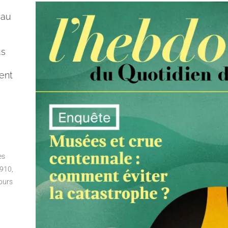
 au
s
us
ent
es
910,
cours