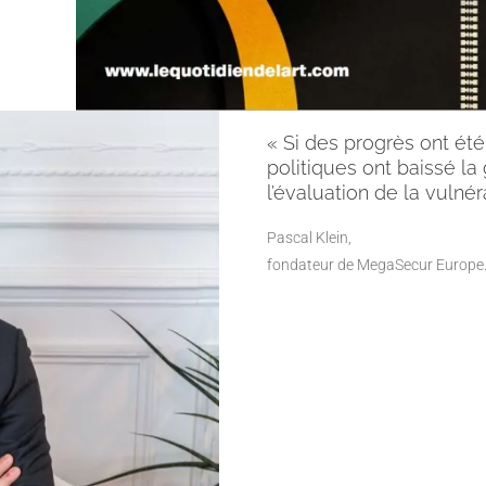
« Si des progrès ont été
politiques ont baissé la
l’évaluation de la vulnéra
Pascal Klein,
fondateur de MegaSecur Europe