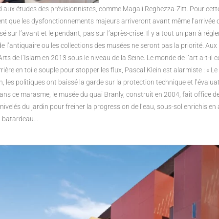
pond aux études des prévisionnistes, comme Magali Reghezza-Zitt. Pour cette
ent que les dysfonctionnements majeurs arriveront avant même l’arrivée de
lisé sur l’avant et le pendant, pas sur l’après-crise. Il y a tout un pan à rég
e l’antiquaire ou les collections des musées ne seront pas la priorité. Au
s de l’Islam en 2013 sous le niveau de la Seine. Le monde de l’art a-t-il c
ère en toile souple pour stopper les flux, Pascal Klein est alarmiste : « 
, les politiques ont baissé la garde sur la protection technique et l’évalua
ans ce marasme, le musée du quai Branly, construit en 2004, fait office d
nivelés du jardin pour freiner la progression de l’eau, sous-sol enrichis e
r, batardeau…