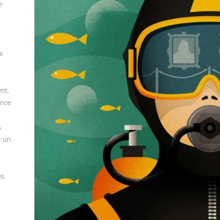
e
a
x
nt,
ance.
s
r un
es