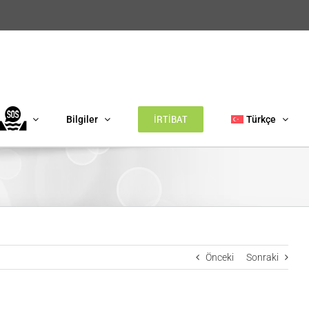
İRTİBAT
Bilgiler
Türkçe
Önceki
Sonraki