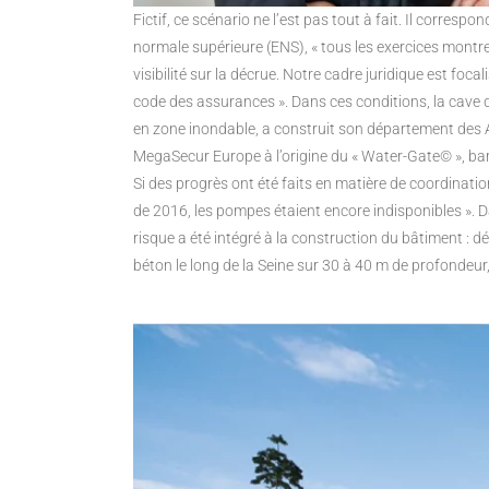
Fictif, ce scénario ne l’est pas tout à fait. Il corres
normale supérieure (ENS), « tous les exercices montr
visibilité sur la décrue. Notre cadre juridique est foca
code des assurances ». Dans ces conditions, la cave d
en zone inondable, a construit son département des Art
MegaSecur Europe à l’origine du « Water-Gate© », barri
Si des progrès ont été faits en matière de coordination
de 2016, les pompes étaient encore indisponibles ». D
risque a été intégré à la construction du bâtiment : dé
béton le long de la Seine sur 30 à 40 m de profondeu