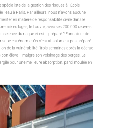
 spécialiste de la gestion des risques à l’École
 l’eau à Paris. Par ailleurs, nous n’avons aucune
lementer en matière de responsabilité civile dans le
x premières loges, le Louvre, avec ses 200 000 œuvres
onscience du risque et est-il préparé ? Fondateur de
Le risque est énorme. On n’est absolument pas préparé.
tion de la vulnérabilité. Trois semaines après la décrue
e bon élève – malgré son voisinage des berges. Le
n argile pour une meilleure absorption, paroi moulée en