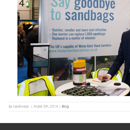
&s tarafından.
|
Aralık 5th, 2014
|
Blog