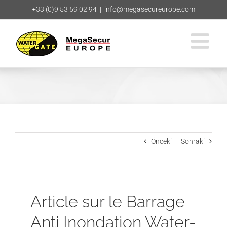
Skip
+33 (0)9 53 59 02 94
|
info@megasecureurope.com
to
content
Önceki
Sonraki
Article sur le Barrage
Anti Inondation Water-